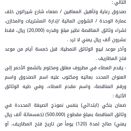
التالي :
صندوق رعاية وتأهيل المعاقين / صنعاء شارع شيراتون خلف
عمارة الوحدة / الشؤون المالية /إدارة المشتريات والمخازن،
لشراء وثائق المناقصة نظير مبلغ وقدره (20,000) ريال، فقط
عشرون ألف ريال يمني لا ترد .
وآخر موعد لبيع الوثائق النمطية: قبل خمسة أيام من موعد
فتح المظاريف .
- يقدم العطاء في مظروف مغلق ومختوم بالشمع الأحمر إلى
العنوان المحدد بعاليه ومكتوب عليه اسم الصندوق واسم
ورقم المناقصة، واسم مقدم العطاء، وفي طيه الوثائق
الآتية :
ضمان بنكي (ابتدائي) بنفس نموذج الصيغة المحددة في
وثائق المناقصة بمبلغ مقطوع (500.000) (خمسمائة ألف ريال
يمني) صالح لمدة (120) يوماً من تاريخ فتح المظاريف، أو