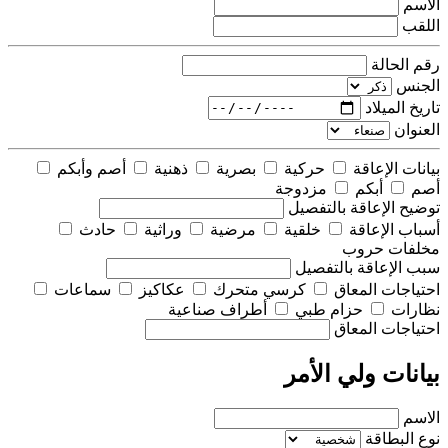
الاسم
اللقب
رقم الحالة
الجنس
تاريخ الميلاد
العنوان
بيانات الإعاقة
حركية
بصرية
ذهنية
أصم وأبكم
أصم
أبكم
مزدوجة
توضيح الإعاقة بالتفصيل
أسباب الإعاقة
خلقية
مرضية
وراثية
حادث
مخلفات حروب
سبب الإعاقة بالتفصيل
احتياجات المعاق
كرسي متحرك
عكاكيز
سماعات
نظارات
حزام طبي
أطراف صناعية
احتياجات المعاق
بيانات ولي الأمر
الاسم
نوع البطاقة