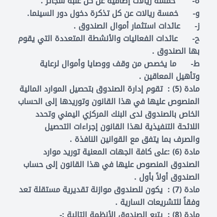
‌ه- خمسة ريالات إضافية عن كل علبة سجائر .
‌و- خمسة ريالات عن كل تذكرة دخول دور السينما.
‌ز- عائدات استثمار أموال الصندوق .
‌ح- عائدات الفعاليات والأنشطة المتعددة التي يقوم
بها الصندوق .
‌ط- ما يخصص من وقف ووصايا وأموال لرعاية
وتأهيل المعاقين .
مادة (5) : تقوم إدارة الصندوق بتحصيل الموارد المالية
المنصوص عليها في هذا القانون وتوريدها إلى الحساب
الخاص بالصندوق لدى البنك المركزي اليمني وتحدد
اللائحة التنفيذية لهذا القانون إجراءات التحصيل
والصرف بما يتفق مع القوانين النافذة .
مادة (6) :على كافة الجهات المعنية توريد موارد
الصندوق المنصوص عليها في هذا القانون إلى حساب
الصندوق أولاً بأول .
مادة (7) : يكون للصندوق موازنة تقديرية مستقلة تعد
وفقاً للتشريعات السارية .
مادة (8) : يتبع الصندوق الأنظمة التالية :-