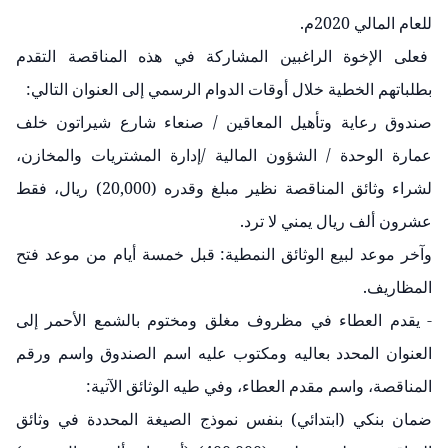
للعام المالي 2020م.
فعلى الإخوة الراغبين المشاركة في هذه المناقصة التقدم
بطلباتهم الخطية خلال أوقات الدوام الرسمي إلى العنوان التالي:
صندوق رعاية وتأهيل المعاقين / صنعاء شارع شيراتون خلف
عمارة الوحدة / الشؤون المالية /إدارة المشتريات والمخازن،
لشراء وثائق المناقصة نظير مبلغ وقدره (20,000) ريال، فقط
عشرون ألف ريال يمني لا ترد.
وآخر موعد لبيع الوثائق النمطية: قبل خمسة أيام من موعد فتح
المظاريف.
- يقدم العطاء في مظروف مغلق ومختوم بالشمع الأحمر إلى
العنوان المحدد بعاليه ومكتوب عليه اسم الصندوق واسم ورقم
المناقصة، واسم مقدم العطاء، وفي طيه الوثائق الآتية:
ضمان بنكي (ابتدائي) بنفس نموذج الصيغة المحددة في وثائق