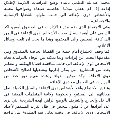
محمد عبدالله الديلمي بالبدء بوضع الدراسات اللازمة لإطلاق
إذاعة إف ام تغطي مبدئيا العاصمة صنعاء وضواحيها معنية
بالأشخاص ذوي الإعاقة الى جانب تناولها للقضايا الإنسانية
والاجتماعية.
وفي الاجتماع الذي ضم مدراء الإدارات في الصندوق أمس، اكد
الديلمي على أهمية إيصال صوت الأشخاص ذوي الإعاقة في اليمن
الى كافة المعنيين والى المجتمع، وهذا ما يجب ان تلعبه وسائل
الإعلام.
كما وقف الاجتماع أمام جملة من القضايا الخاصة بالصندوق وفي
مقدمتها البحث عن إيرادات وبما يمكنه من الوفاء بالتزاماته تجاه
الأشخاص ذوي الإعاقة، الى جانب مناقشة قضايا الهيكلة، والتفكير
بعدد من المشاريع التي يمكن إدارتها وتشغيلها لصالح الأشخاص
ذوي الإعاقة، وكذا توفير الدواء وإعادة تقييم دور عدد من
الوزارات في التعامل مع ذوي الإعاقة.
وناقش الاجتماع واقع الأشخاص ذوي الإعاقة والسبل الكفيلة بنقل
معاناتهم الى المجتمع والحكومة وكافة المنظمات المعنية في
الداخل والخارج والتعريف بالوضع الراهن لهذه الشريحة التي يزيد
عدد أفرادها عن 3 مليون شخص في ظل التزايد المستمر لأعداد
الأشخاص ذوي الإعاقة، في وقت يعاني فيه الصندوق من تراجع