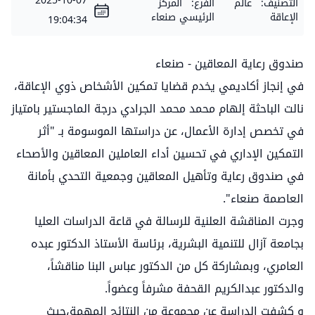
2025-10-07
التصنيف:
عالم
الفرع:
المركز
الإعاقة
الرئيسي صنعاء
19:04:34
صندوق رعاية المعاقين - صنعاء
في إنجاز أكاديمي يخدم قضايا تمكين الأشخاص ذوي الإعاقة،
نالت الباحثة إلهام محمد محمد الجرادي درجة الماجستير بامتياز
في تخصص إدارة الأعمال، عن دراستها الموسومة بـ "أثر
التمكين الإداري في تحسين أداء العاملين المعاقين والأصحاء
في صندوق رعاية وتأهيل المعاقين وجمعية التحدي بأمانة
العاصمة صنعاء".
وجرت المناقشة العلنية للرسالة في قاعة الدراسات العليا
بجامعة آزال للتنمية البشرية، برئاسة الأستاذ الدكتور عبده
العامري، وبمشاركة كل من الدكتور عباس البنا مناقشاً،
والدكتور عبدالكريم القحفة مشرفاً وعضواً.
و كشفت الدراسة عن مجموعة من النتائج المهمة،حيث