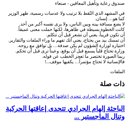
صندوق رعاية وتأهيل المعاقين - صنعاء
في المشهد الذي التُقط بلا ترتيب ولا عدسات رسمية، ظهر الوزير
كما هو… إنسان.
لا يضع مسافة بينه وبين الناس، ولا يرى نفسه أكبر من أحد.
كانت الخطوة بسيطة في ظاهرها، لكنها حملت معنى عميقاً.
أن تكون قريباً، يعني أن تشعر قبل أن تتكلم.
أن تمسك بيد من يحتاج، يعني أنك تفهم ما وراء الملفات والتقارير.
اختياره لوزارة الشؤون لم يكن صدفة… بل توافق مع روحه.
وزارة تحتاج قلباً يسمع قبل أن يوقع، وعيناً ترى قبل أن تحكم.
ربما الصورة تختصر ما تعجز الخطب عن قوله.
فالإنسانية لا تحتاج مؤتمراً… يكفيها موقف...!
الملفات
ذات صلة
الباحثة إلهام الجرادي تتحدى إعاقتها الحركية
وتنال الماجستير ...