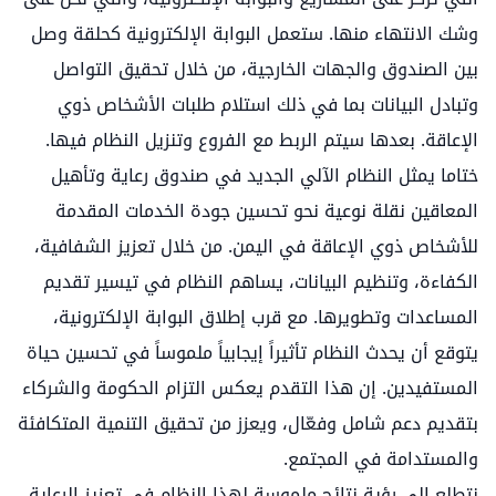
وشك الانتهاء منها. ستعمل البوابة الإلكترونية كحلقة وصل
بين الصندوق والجهات الخارجية، من خلال تحقيق التواصل
وتبادل البيانات بما في ذلك استلام طلبات الأشخاص ذوي
الإعاقة. بعدها سيتم الربط مع الفروع وتنزيل النظام فيها.
ختاما يمثل النظام الآلي الجديد في صندوق رعاية وتأهيل
المعاقين نقلة نوعية نحو تحسين جودة الخدمات المقدمة
للأشخاص ذوي الإعاقة في اليمن. من خلال تعزيز الشفافية،
الكفاءة، وتنظيم البيانات، يساهم النظام في تيسير تقديم
المساعدات وتطويرها. مع قرب إطلاق البوابة الإلكترونية،
يتوقع أن يحدث النظام تأثيراً إيجابياً ملموساً في تحسين حياة
المستفيدين. إن هذا التقدم يعكس التزام الحكومة والشركاء
بتقديم دعم شامل وفعّال، ويعزز من تحقيق التنمية المتكافئة
والمستدامة في المجتمع.
نتطلع إلى رؤية نتائج ملموسة لهذا النظام في تعزيز الرعاية