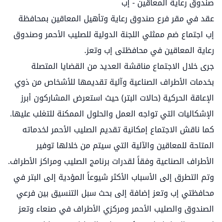
صندوق رعاية المعاقين - إب
عقد في مقر فرع صندوق رعاية وتأهيل المعاقين بمحافظة
إب اجتماع ضم ممثلي اللجنة الدولية للصليب الأحمر وصندوق
رعاية المعاقين في محافظتى إب وتعز.
جرى خلال الاجتماع مناقشة العديد من القضايا المتصلة
بخدمات الأطراف الصناعية وآلية تقديمها للأشخاص من ذوي
الإعاقة الحركية (حالات البتر) حيث استعرض المشاركون أبرز
الإشكاليات التي تواجه العمل والحلول الممكنة للتغلب عليها.
كما ناقش الاجتماع إمكانية تقديم الصليب الأحمر لخدماته
المتاحة للمعاقين والآلية التي سيتم من خلالها توفير
الأطراف الصناعية وفقاً لقدرات برنامج الصليب ومراكز الأطراف.
وتم التطرق إلى الأسباب الأكثر شيوعاً المؤدية إلى البتر في
محافظتي إب وتعز إضافة إلى بحث سبل التنسيق بين فرعي
الصندوق والصليب الأحمر ومركزي الأطراف في صنعاء وتعز